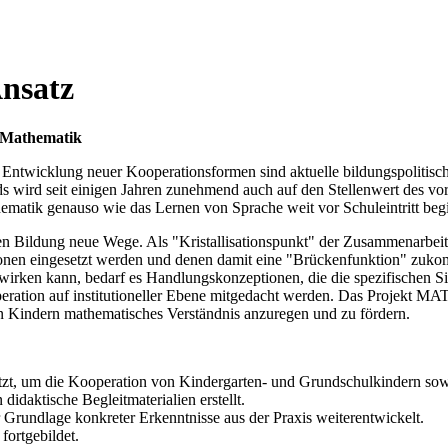
nsatz
 Mathematik
Entwicklung neuer Kooperationsformen sind aktuelle bildungspolitisch
s wird seit einigen Jahren zunehmend auch auf den Stellenwert des vo
ematik genauso wie das Lernen von Sprache weit vor Schuleintritt begi
n Bildung neue Wege. Als "Kristallisationspunkt" der Zusammenarbei
ionen eingesetzt werden und denen damit eine "Brückenfunktion" zukom
 wirken kann, bedarf es Handlungskonzeptionen, die die spezifischen Sit
eration auf institutioneller Ebene mitgedacht werden. Das Projekt MA
ren Kindern mathematisches Verständnis anzuregen und zu fördern.
tzt, um die Kooperation von Kindergarten- und Grundschulkindern sow
didaktische Begleitmaterialien erstellt.
 Grundlage konkreter Erkenntnisse aus der Praxis weiterentwickelt.
ortgebildet.