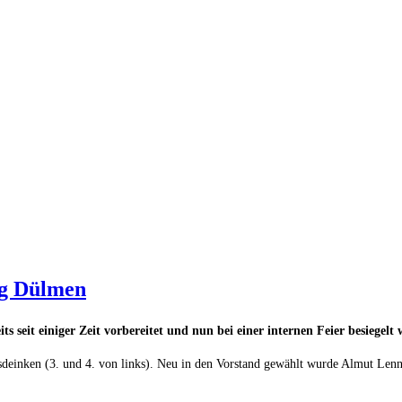
ng Dülmen
 seit einiger Zeit vorbereitet und nun bei einer internen Feier besiegelt
deinken (3. und 4. von links). Neu in den Vorstand gewählt wurde Almut Lenna